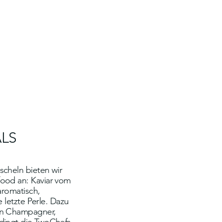
Γ
Γ
ALS
cheln bieten wir
ood an: Kaviar vom
aromatisch,
e letzte Perle. Dazu
en Champagner,