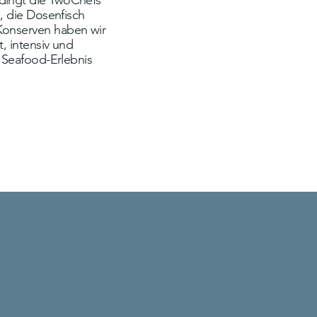
dingt die TwoChefs
e, die Dosenfisch
Konserven haben wir
, intensiv und
n Seafood-Erlebnis