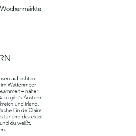
Wochenmärkte
ERN
hsen auf echten
n im Wattenmeer
esammelt – näher
azu gibt’s Austern
kreich und Irland,
nfache Fin de Claire
extur und das extra
 und du weißt,
en.