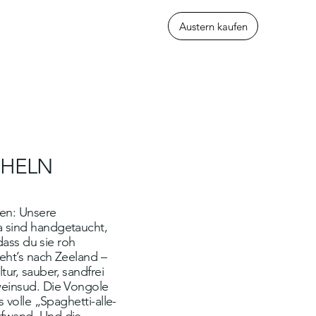
Austern kaufen
CHELN
en: Unsere
 sind handgetaucht,
 dass du sie roh
eht’s nach Zeeland –
ur, sauber, sandfrei
weinsud. Die Vongole
s volle „Spaghetti-alle-