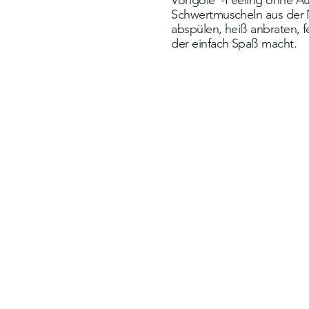
Vongole“-Feeling ohne Au
Schwertmuscheln aus der 
abspülen, heiß anbraten, f
der einfach Spaß macht.