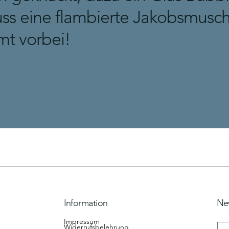
ss eine flambierte Jakobsmusch
mt vorbei!
Information
Ne
Impressum
Widerrufsbelehrung