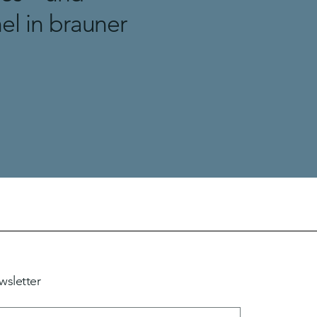
el in brauner
wsletter