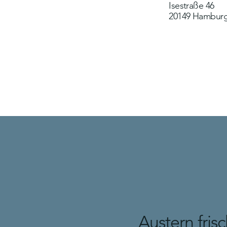
Isestraße 46
20149 Hambur
Austern fris