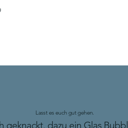
g
Lasst es euch gut gehen.
ch geknackt, dazu ein Glas Bubb